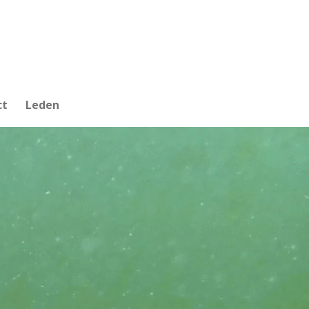
ct
Leden